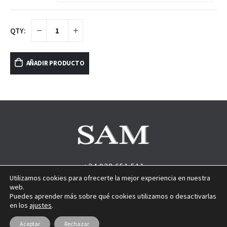
AÑADIR PRODUCTO
+34 938 651 511
Utilizamos cookies para ofrecerte la mejor experiencia en nuestra
Carrer Barcelonès. Naus 2-3. Polígono Industrial la Borda.
web.
08140 Caldes de Montbui, Barcelona
Puedes aprender más sobre qué cookies utilizamos o desactivarlas
en los
ajustes
.
Sam Plast © 2017- 2022 |
Aviso Legal
|
Morethansites
Aceptar
Rechazar